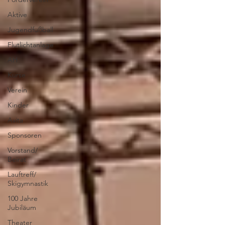
Aktive
Jugendfußball
Flutlichtanlage
AH
Kurse
Verein
Kinder
Avita
Sponsoren
Vorstand/
Beirat
Lauftreff/
Skigymnastik
100 Jahre
Jubiläum
Theater