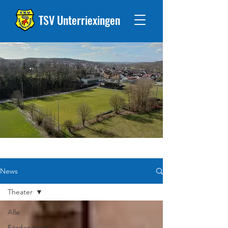
TSV Unterriexingen
News
Theater
Alle
Förderverein