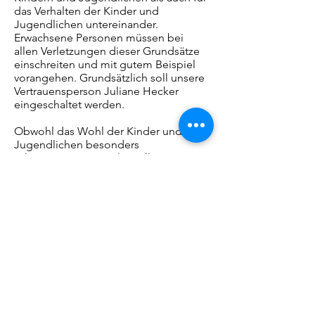
das Verhalten der Kinder und
Jugendlichen untereinander.
Erwachsene Personen müssen bei
allen Verletzungen dieser Grundsätze
einschreiten und mit gutem Beispiel
vorangehen. Grundsätzlich soll unsere
Vertrauensperson Juliane Hecker
eingeschaltet werden.
Obwohl das Wohl der Kinder und
Jugendlichen besonders
schützenswert ist, gelten alle
Grundsätze auch für erwachsene
Personen. Auch sie können sich an
unsere Vertrauensperson wenden,
wenn sie selbst betroffen sind oder
Verletzungen beobachten.
TSV Unterriexingen
TSV Unterriexingen e.V.