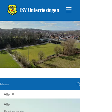
TSV Unterriexingen
News
Alle
Alle
Förderverein