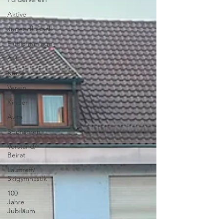
Aktive
Jugendfußball
Flutlichtanlage
AH
Kurse
Verein
Kinder
Avita
Sponsoren
Vorstand/
Beirat
Lauftreff/
Skigymnastik
100
Jahre
Jubiläum