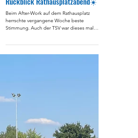
vor 5 Tagen
Rückblick Rathausplatzabend☀️
Beim After-Work auf dem Rathausplatz
herrschte vergangene Woche beste
Stimmung. Auch der TSV war dieses mal
wieder mit dabei und trug zum gelungenen
Abend bei. Die Besucher konnten leckere
Maultaschen Burger, Waffeln und Kumpf
Landschorle vom genießen. Der Platz war
gut gefüllt, und das warme Sommerwetter
sorgte für eine angenehme Atmosphäre. Ein
rundum gelungener Abend mit vielen gut
gelaunten Gästen. Vielen Dank an alle Helfer
die dazu beigetragen haben den Abend zu
ermögl