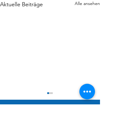
Alle ansehen
Aktuelle Beiträge
TSV Unterriexingen
TSV Unterriexingen e.V.
Jahnstraße 19