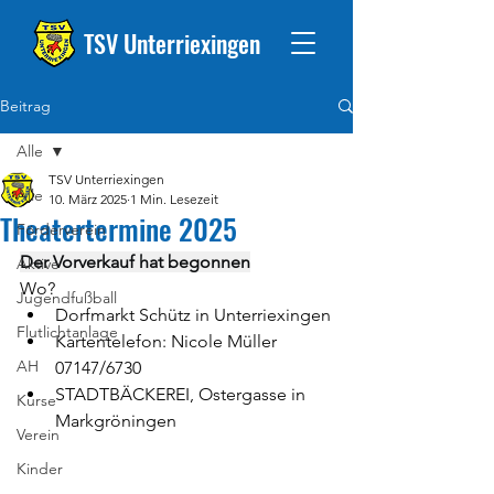
TSV Unterriexingen
Beitrag
Alle
TSV Unterriexingen
Alle
10. März 2025
1 Min. Lesezeit
Theatertermine 2025
Förderverein
Der Vorverkauf hat begonnen
Aktive
Wo? 
Jugendfußball
Dorfmarkt Schütz in Unterriexingen
Flutlichtanlage
Kartentelefon: Nicole Müller 
AH
07147/6730
STADTBÄCKEREI, Ostergasse in 
Kurse
Markgröningen
Verein
Kinder