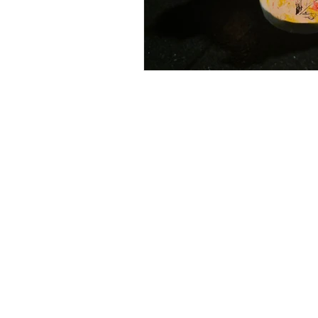
TSV Unterriexingen
TSV Unterriexingen e.V.
Jahnstraße 19
71706 Markgröningen