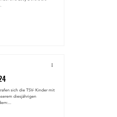
.
24
afen sich die TSV- Kinder mit
nserem diesjährigen
rn:...