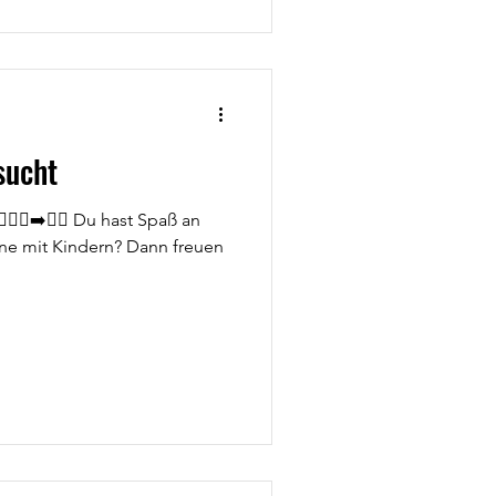
d Finger
sucht
🏼‍♀️‍➡️👯‍♀️ Du hast Spaß an
ne mit Kindern? Dann freuen