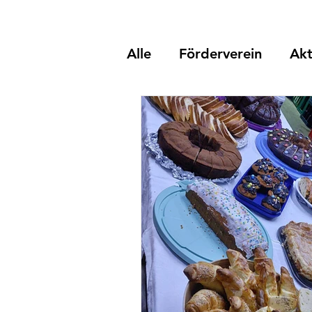
Alle
Förderverein
Akt
Verein
Kinder
Av
100 Jahre Jubiläum