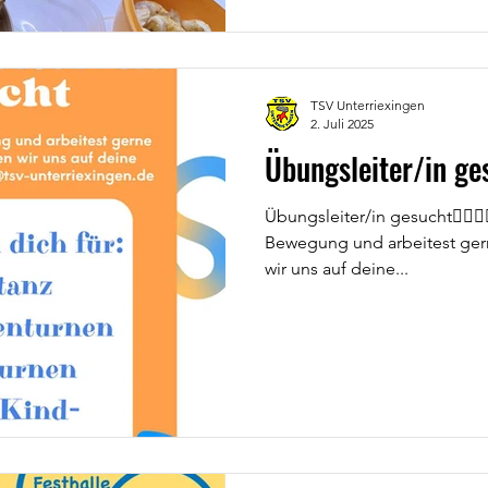
selbstgemachtem Kuchen un
TSV Unterriexingen
2. Juli 2025
Übungsleiter/in ge
Übungsleiter/in gesucht🤸🏼‍♂️🏃
Bewegung und arbeitest ger
wir uns auf deine...