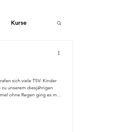
Kurse
reff/ Skigymnastik
sschuss
afen sich viele TSV- Kinder
hrigen
riexingen. Nach einer guten
Zug sein Ziel, den Sportplatz.
nen der Kinder leuchteten um
en Kinderpunsch und