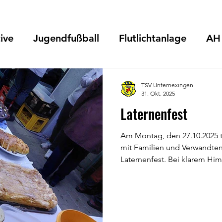
ive
Jugendfußball
Flutlichtanlage
AH
ita
Sponsoren
Vorstand/ Beirat
Lauft
TSV Unterriexingen
31. Okt. 2025
Laternenfest
Theater
Vereinsheim Enzwiesen
Jugendau
Am Montag, den 27.10.2025 tr
mit Familien und Verwandten zu unserem diesjä
Laternenfest. Bei klarem Himmel ohne Regen ging es mit
Laternenliedern durch Unter
halben Stunde erreichte der 
Die selbstgebastelten Later
die Wette. Der Abschluss fand unter der Terrasse statt, wo
sich alle Familien bei warm