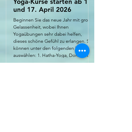
Yoga-Kurse starten ab 16.
und 17. April 2026
Beginnen Sie das neue Jahr mit großer
Gelassenheit, wobei Ihnen
Yogaübungen sehr dabei helfen,
dieses schöne Gefühl zu erlangen. Sie
können unter den folgenden Kursen
auswählen: 1. Hatha-Yoga, Donnerstag
17:45 - 18:45 Uhr , Beginn 16. April im
Gymnastikraum (Turn- und Festhalle,
Jahnstraße 17) 2. Hatha-Yoga,
Donnerstag 19:10 - 20:10 Uhr , Beginn
16. April im Gymnastikraum (Turn- und
Festhalle, Jahnstraße 17) 3. Hatha-
Yoga, Freitag 09:05 - 10:05 Uhr, Beginn
17. April in der T