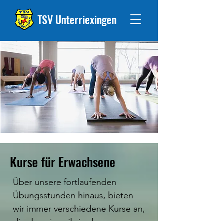
TSV Unterriexingen
Kurse für Erwachsene
Über unsere fortlaufenden
Übungsstunden hinaus, bieten
wir immer verschiedene Kurse an,