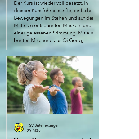
Der Kurs ist wieder voll besetzt. In
diesem Kurs führen sanfte, einfache
Bewegungen im Stehen und auf der
Matte zu entspannten Muskeln und
einer gelassenen Stimmung. Mit einer
bunten Mischung aus Qi Gong,
Feldenkrais, Balance und Koordination
stärken wir auf vielfältige Weise die
körperliche und geistige
Beweglichkeit. Tragen Sie bequeme
Kleidung und bringen Sie eine Matte
mit, wenn Sie möchten. Jeweils
dienstags von 18 bis 19 Uhr in der
Turnhalle der Glemstal-Grundschule.
De
TSV Unterriexingen
20. März