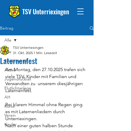
TSV Unterriexingen
Beitrag
Alle
TSV Unterriexingen
Alle
31. Okt. 2025
1 Min. Lesezeit
Laternenfest
Förderverein
Am Montag, den 27.10.2025 trafen sich 
Aktive
viele TSV- Kinder mit Familien und 
Jugendfußball
Verwandten zu  unserem diesjährigen 
Flutlichtanlage
Laternenfest. 
AH
Bei klarem Himmel ohne Regen ging 
Kurse
es mit Laternenliedern durch 
Verein
Unterriexingen.
Kinder
Nach einer guten halben Stunde 