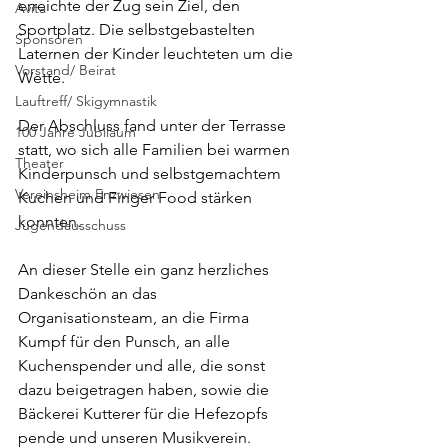
erreichte der Zug sein Ziel, den 
Avita
Sportplatz. Die selbstgebastelten 
Sponsoren
Laternen der Kinder leuchteten um die 
Vorstand/ Beirat
Wette. 
Lauftreff/ Skigymnastik
Der Abschluss fand unter der Terrasse 
100 Jahre Jubiläum
statt, wo sich alle Familien bei warmen 
Theater
Kinderpunsch und selbstgemachtem 
Vereinsheim Enzwiesen
Kuchen und Finger Food stärken 
konnten. 
Jugendausschuss
An dieser Stelle ein ganz herzliches 
Dankeschön an das 
Organisationsteam, an die Firma 
Kumpf für den Punsch, an alle 
Kuchenspender und alle, die sonst 
dazu beigetragen haben, sowie die 
Bäckerei Kutterer für die Hefezopfs
pende und unseren Musikverein.  