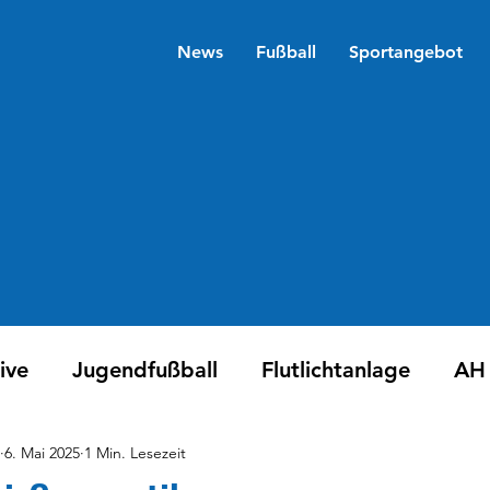
News
Fußball
Sportangebot
ive
Jugendfußball
Flutlichtanlage
AH
6. Mai 2025
1 Min. Lesezeit
ita
Sponsoren
Vorstand/ Beirat
Lauft