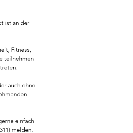
sschuss
t ist an der 
it, Fitness, 
e teilnehmen 
treten. 
der auch ohne 
lnehmenden 
gerne einfach 
8311) melden.