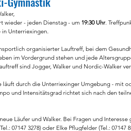
ki-Gymnastik
alker,
Theater
Vereinsheim Enzwiesen
Jugendau
rt wieder - jeden Dienstag - um 
19:30 Uhr
. Treffpunk
 in Unterriexingen.
nsportlich organisierter Lauftreff, bei dem Gesundhe
eben im Vordergrund stehen und jede Altersgrupp
auftreff sind Jogger, Walker und Nordic-Walker ver
 läuft durch die Unterriexinger Umgebung - mit o
po und Intensitätsgrad richtet sich nach den tei
 neue Läufer und Walker. Bei Fragen und Interesse 
Tel.: 07147 3278) oder Elke Pflugfelder (Tel.: 07147 