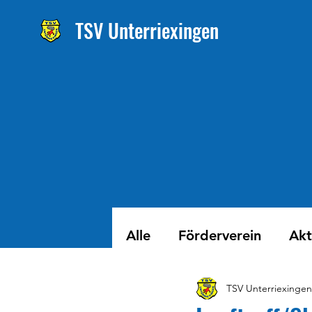
TSV Unterriexingen
Alle
Förderverein
Akt
TSV Unterriexingen
Verein
Kinder
Av