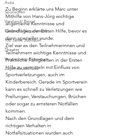
Avita
Zu Beginn erklärte uns Marc unter 
Sponsoren
Mithilfe von Hans-Jörg wichtige 
Vorstand/ Beirat
allgemeine Kenntnisse und 
Lauftreff/ Skigymnastik
Grundlagen der Ersten Hilfe, bevor es 
dann spezieller wurde.
100 Jahre Jubiläum
Ziel war es den Teilnehmerinnen und 
Theater
Teilnehmern wichtige Kenntnisse und 
Vereinsheim Enzwiesen
Praktische Fähigkeiten in der Ersten 
Hilfe zu vermitteln mit Einfluss von 
Jugendausschuss
Sportverletzungen, auch im 
Kinderbereich. Gerade im Sportverein 
kann es schnell zu Verletzungen wie 
Prellungen, Verstauchungen, Brüchen 
oder sogar zu ernsteren Notfällen 
kommen.
Nach den Grundlagen und dem 
richtigen Verhalten in 
Notfallsituationen wurden auch 