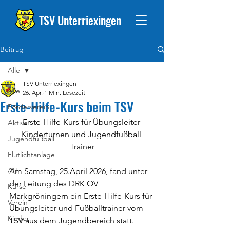
TSV Unterriexingen
Beitrag
Alle
TSV Unterriexingen
Alle
26. Apr.
1 Min. Lesezeit
Erste-Hilfe-Kurs beim TSV
Förderverein
Erste-Hilfe-Kurs für Übungsleiter 
Aktive
Kinderturnen und Jugendfußball 
Jugendfußball
Trainer
Flutlichtanlage
AH
Am Samstag, 25.April 2026, fand unter 
der Leitung des DRK OV 
Kurse
Markgröningern ein Erste-Hilfe-Kurs für 
Verein
Übungsleiter und Fußballtrainer vom 
Kinder
TSV aus dem Jugendbereich statt.