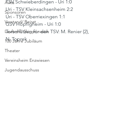
TSV Schwieberdingen - Uri 1:0
Avita
Uri - TSV Kleinsachsenheim 2:2 
Sponsoren
Uri - TSV Oberriexingen 1:1
Vorstand/ Beirat
GSV Höpfigheim - Uri 1:0
Lauftreff/ Skigymnastik
Torschützen für den TSV: M. Renier (2), 
N. Toprek
100 Jahre Jubiläum
Theater
Vereinsheim Enzwiesen
Jugendausschuss