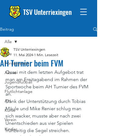
TSV Unterriexingen
Beitrag
Alle
TSV Unterriexingen
Alle
11. Mai 2024
1 Min. Lesezeit
AH Turnier beim FVM
Förderverein
Quasi mit dem letzten Aufgebot trat 
Aktive
man am Freitagabend im Rahmen der 
Jugendfußball
Sportwoche beim AH Turnier des FVM 
Flutlichtanlage
an.
AH
Dank der Unterstützung durch Tobias 
Mäule und Mike Renier schlug man 
Kurse
sich wacker, musste aber nach zwei 
Verein
Unentschieden aus vier Spielen 
Kinder
frühzeitig die Segel streichen.