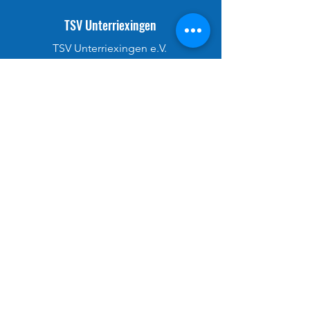
TSV Unterriexingen
TSV Unterriexingen e.V.
Jahnstraße 19
71706 Markgröningen
Rechtliche Hinweise
Impressum
Datenschutz
AGB
© 2025 TSV Unterriexingen