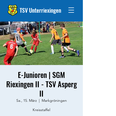
TSV Unterriexingen
E-Junioren | SGM
Riexingen II - TSV Asperg
II
Sa., 15. März
  |  
Markgröningen
Kreisstaffel