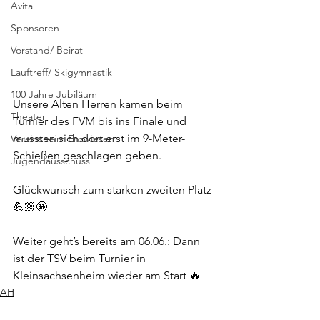
Avita
Sponsoren
Vorstand/ Beirat
Lauftreff/ Skigymnastik
100 Jahre Jubiläum
Unsere Alten Herren kamen beim 
Theater
Turnier des FVM bis ins Finale und 
mussten sich dort erst im 9-Meter-
Vereinsheim Enzwiesen
Schießen geschlagen geben.
Jugendausschuss
Glückwunsch zum starken zweiten Platz 
💪🏼🤩
Weiter geht’s bereits am 06.06.: Dann 
ist der TSV beim Turnier in 
Kleinsachsenheim wieder am Start 🔥
AH