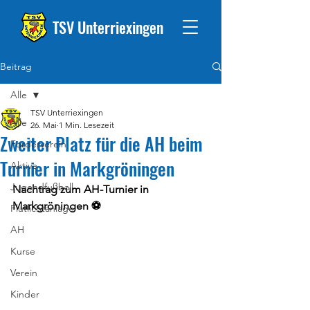
TSV Unterriexingen
Beitrag
Alle
TSV Unterriexingen
Alle
26. Mai
1 Min. Lesezeit
Zweiter Platz für die AH beim
Förderverein
Turnier in Markgröningen
Aktive
Jugendfußball
Nachtrag zum AH-Turnier in 
Markgröningen ⚽️
Flutlichtanlage
AH
Kurse
Verein
Kinder