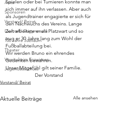
Spielen oder bei Turnieren konnte man 
Avita
sich immer auf ihn verlassen. Aber auch 
Sponsoren
als Jugendtrainer engagierte er sich für 
Vorstand/ Beirat
den Nachwuchs des Vereins. Lange 
Lauftreff/ Skigymnastik
Zeit arbeitete er als Platzwart und so 
trug er 30 Jahre lang zum Wohl der 
100 Jahre Jubiläum
Fußballabteilung bei.
Theater
Wir werden Bruno ein ehrendes 
Vereinsheim Enzwiesen
Gedenken bewahren.
Unser Mitgefühl gilt seiner Familie.
Jugendausschuss
Der Vorstand
Vorstand/ Beirat
Alle ansehen
Aktuelle Beiträge