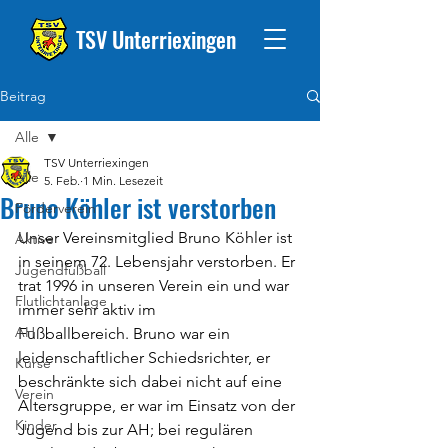
TSV Unterriexingen
Beitrag
Alle
TSV Unterriexingen
Alle
5. Feb.
1 Min. Lesezeit
Bruno Köhler ist verstorben
Förderverein
Unser Vereinsmitglied Bruno Köhler ist 
Aktive
in seinem 72. Lebensjahr verstorben. Er 
Jugendfußball
trat 1996 in unseren Verein ein und war 
Flutlichtanlage
immer sehr aktiv im 
AH
Fußballbereich. Bruno war ein 
leidenschaftlicher Schiedsrichter, er 
Kurse
beschränkte sich dabei nicht auf eine 
Verein
Altersgruppe, er war im Einsatz von der 
Kinder
Jugend bis zur AH; bei regulären 